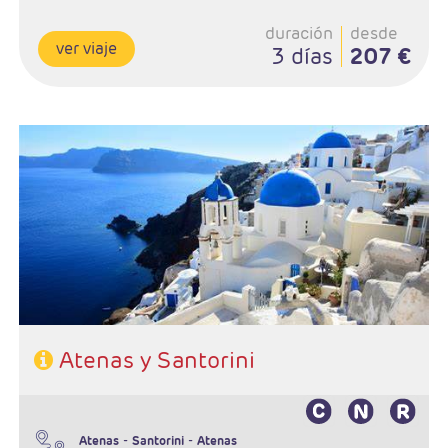
duración
desde
ver viaje
3 días
207 €
Salidas:Diarias
Ruta; 3n Atenas y 4 noches Santorini
Régimen: AD
Hoteles: Turista o Primera
Atenas y Santorini
-
-
Atenas
Santorini
Atenas