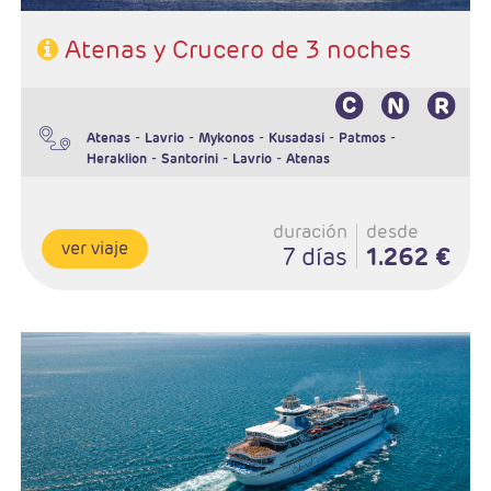
Atenas y Crucero de 3 noches
-
-
-
-
-
Atenas
Lavrio
Mykonos
Kusadasi
Patmos
-
-
-
Heraklion
Santorini
Lavrio
Atenas
duración
desde
ver viaje
7 días
1.262 €
Salidas:Sabados y domingos
Ruta; 3n Atenas y 4 noches Crucero
Régimen: AD en Atenas y PC en crucero
Hoteles: Elegir entre 3* , 4* y 5*