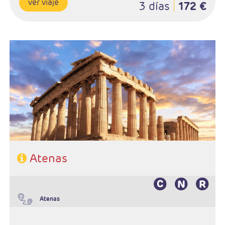
ver viaje
3 días
172 €
Salidas Diarias
Ruta: 2 noches (ampliables) en Atenas
Régimen: A elección del cliente
Hoteles: Elegir entre 3* , 4* y 5*
Atenas
Atenas