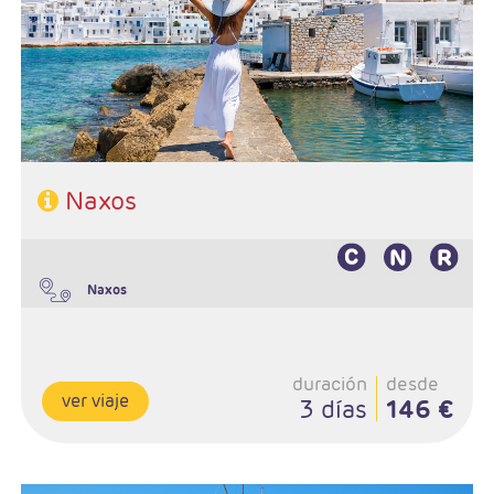
Régimen: A elección del cliente
Hoteles: Elegir entre 3* , 4* y 5*
Naxos
Naxos
duración
desde
ver viaje
3 días
146 €