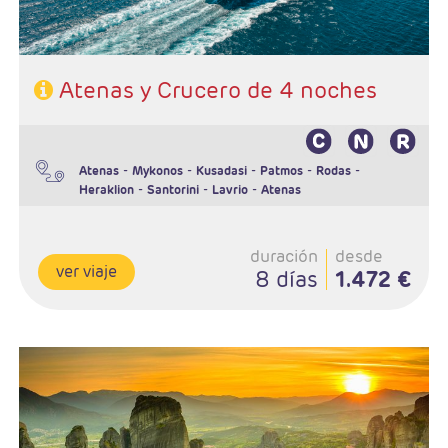
Atenas y Crucero de 4 noches
-
-
-
-
-
Atenas
Mykonos
Kusadasi
Patmos
Rodas
-
-
-
Heraklion
Santorini
Lavrio
Atenas
duración
desde
ver viaje
8 días
1.472 €
Salidas:Jueves
Ruta; 4n Atenas, 1n Meteora y 4 n Crucero
Régimen: AD en Atenas, MP circuito y PC con bebidas en crucero
Hoteles: Elegir entre 3* , 4* y 5*