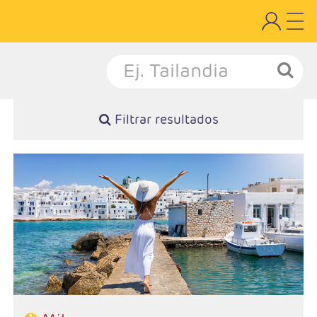
Filtrar resultados
Salidas Diarias
Ruta: 2 noches (ampliables) en Milos
Régimen: A elección del cliente
Hoteles: Elegir entre 3* , 4* y 5*