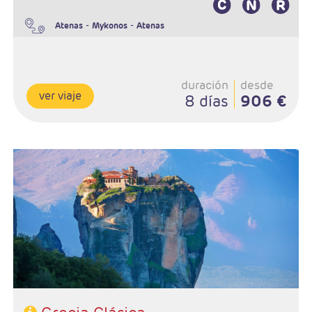
-
-
Atenas
Mykonos
Atenas
duración
desde
ver viaje
8 días
906 €
Salidas:Diarias menos sábado
Ruta; 4n Atenas, 1n Olimpia, 1n Delfos, 1n Meteora
Régimen: AD en Atenas, MP circuito
Hoteles: Elegir entre 3* , 4* y 5*