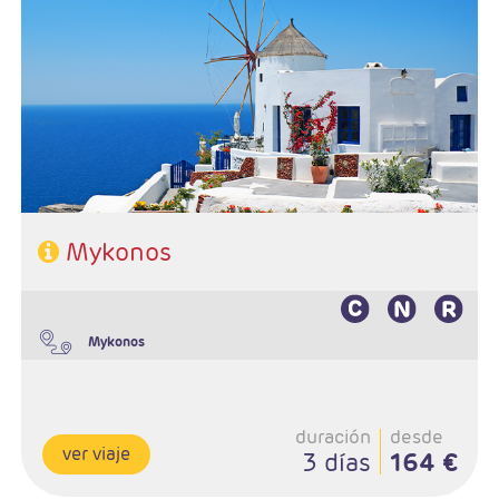
Salidas Diarias
Ruta: 2 noches (ampliables) en Mykonos
Régimen: A elección del cliente
Hoteles: Elegir entre 3* , 4* y 5*
Mykonos
Mykonos
duración
desde
ver viaje
3 días
164 €