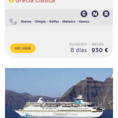
Grecia Clásica
-
-
-
-
Atenas
Olimpia
Delfos
Meteora
Atenas
duración
desde
ver viaje
8 días
930 €
Salidas:Miercoles y Jueves
Ruta; 3n Atenas y 3 noches Crucero
Régimen: AD en Atenas y PC en crucero
Hoteles: Elegir entre 3* , 4* y 5*