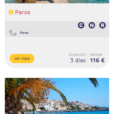
Paros
Paros
duración
desde
ver viaje
3 días
116 €
Salidas Diarias
Ruta: 2 noches (ampliables) en Creta
Régimen: A elección del cliente
Hoteles: Elegir entre 3* , 4* y 5*