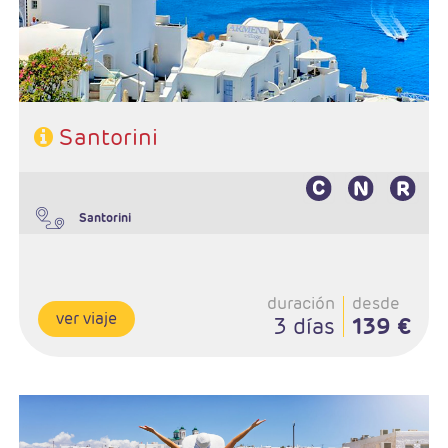
Santorini
Santorini
duración
desde
ver viaje
3 días
139 €
Salidas Diarias
Ruta: 2 noches (ampliables) en Naxos