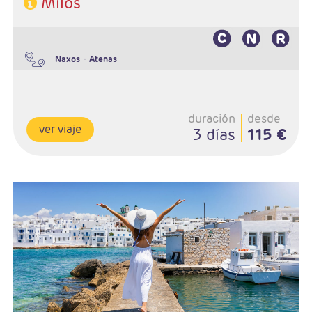
Milos
Características
-
Naxos
Atenas
duración
desde
ver viaje
3 días
115 €
Salidas Diarias
Ruta: 2 noches (ampliables) en Paros
Régimen: A elección del cliente
Hoteles: Elegir entre 3* , 4* y 5*