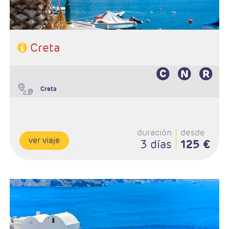
Creta
Creta
duración
desde
ver viaje
3 días
125 €
Salidas Diarias
Ruta: 2 noches (ampliables) en Santorini
Régimen: A elección del cliente
Hoteles: Elegir entre 3* , 4* y 5*