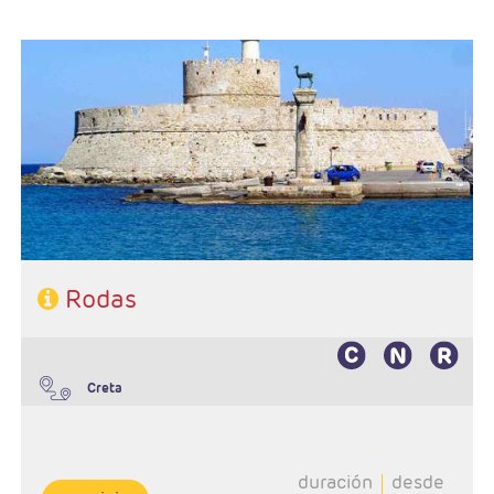
Salidas Diarias
Ruta: 2 noches (ampliables) en Rodas
Régimen: A elección del cliente
Hoteles: Elegir entre 3* , 4* y 5*
Rodas
Creta
duración
desde