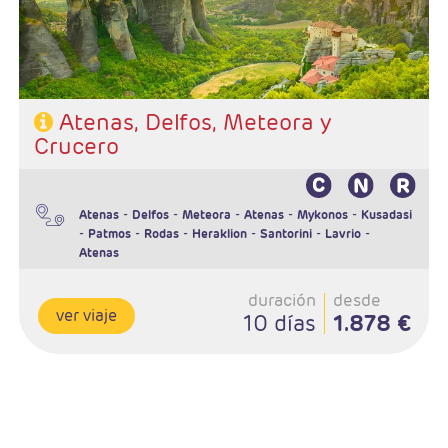
Atenas, Delfos, Meteora y
Crucero
-
-
-
-
-
Atenas
Delfos
Meteora
Atenas
Mykonos
Kusadasi
-
-
-
-
-
-
Patmos
Rodas
Heraklion
Santorini
Lavrio
Atenas
duración
desde
ver viaje
10 días
1.878 €