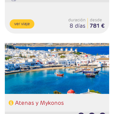
duración
desde
ver viaje
8 días
781 €
Salidas:Diarias
Ruta; 3n Atenas y 4 noches Mykonos
Régimen: AD
Hoteles: Turista o Primera
Atenas y Mykonos