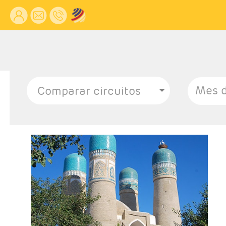
Mes d
- Llegada a Tashkent: Martes
- Ruta: 1 noche Tashkent, 1 noches Khiva, 2 noches
Bukhara, 1 noche Samarcanda y 1 noche Tashkent.
- Categoría hotelera: Hoteles 3/4*
- Régimen: 7 desayunos, 6 lmuerzos y 2 cenas