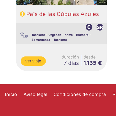
País de las Cúpulas Azules
-
-
-
-
Tashkent
Urgench
Khiva
Bukhara
-
Samarcanda
Tashkent
duración
desde
ver viaje
7 días
1.135 €
Inicio
Aviso legal
Condiciones de compra
P