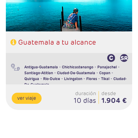
- Incluidos vuelos internso
Guatemala a tu alcance
-
-
-
Antigua-Guatemala
Chichicastenango
Panajachel
-
-
-
Santiago-Atitlan
Ciudad-De-Guatemala
Copan
-
-
-
-
-
Quirigua
Rio-Dulce
Livingston
Flores
Tikal
Ciudad-
De-Guatemala
duración
desde
ver viaje
10 días
1.904 €