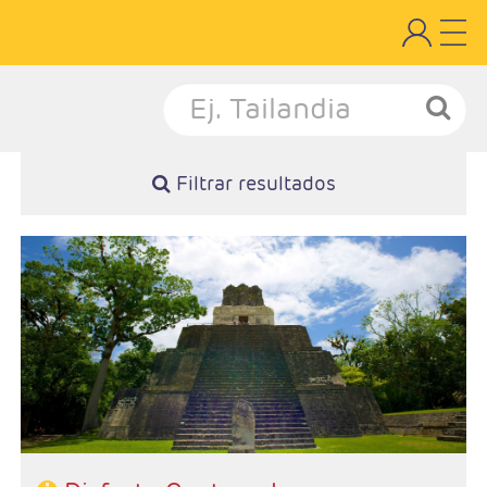
Filtrar resultados
- Salidas: Martes
- Ruta: 3 noches Antigua Guatemala, 1 noche Panajachel (Lago
Atitlan), 1 noche Ciudad de Guatemala y 2 noches Flores.
- Categoría hotelera: 3*, 4* y 5*
- Régimen: 7 desayunos y 1 almuerzo sin bebidas.