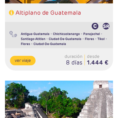
Altiplano de Guatemala
-
-
-
Antigua-Guatemala
Chichicastenango
Panajachel
-
-
-
-
Santiago-Atitlan
Ciudad-De-Guatemala
Flores
Tikal
-
Flores
Ciudad-De-Guatemala
duración
desde
ver viaje
8 días
1.444 €
- Salidas: Martes y viernes
- Ruta: 2 noches Antigua, 3 noches Ciudad de Guatemala, 1 noche
Panajachel y 1 noche Copán.
- Régimen: alojamiento y desayuno + 1 almuerzo
- Hoteles: 3*, 4* o 5*
- Incluidos vuelos internos