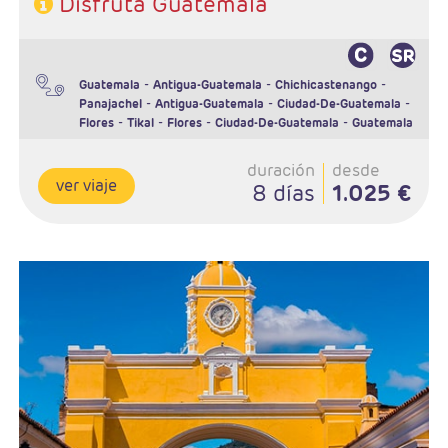
Disfruta Guatemala
Características
-
-
-
Guatemala
Antigua-Guatemala
Chichicastenango
-
-
-
Panajachel
Antigua-Guatemala
Ciudad-De-Guatemala
-
-
-
-
Flores
Tikal
Flores
Ciudad-De-Guatemala
Guatemala
duración
desde
ver viaje
8 días
1.025 €
- Salidas: Martes y viernes.
- Ruta: 2 noches Antigua, 3 noches Ciudad de Guatemala. 1 noche
Panajachel y 1 noche Flores.
- Régimen: alojamiento y sdesayuno + 1 almuerzo
- Hoteles: 3*, 4* o 5*
- Vuelo incluido Guatemala - Flores - Guatemala