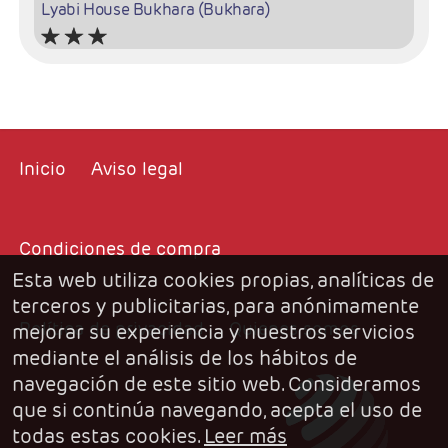
Lyabi House Bukhara (Bukhara)
(Bukhara)
+ info
sitio web
Inicio
Aviso legal
Condiciones de compra
Esta web utiliza cookies propias, analíticas de
terceros y publicitarias, para anónimamente
Política de privacidad
Quienes somos
mejorar su experiencia y nuestros servicios
Hotel Bek Khiva (Khiva)
mediante el análisis de los hábitos de
Ulitsa N. Kubro, dom 1, 220900 Khiva
navegación de este sitio web. Consideramos
que si continúa navegando, acepta el uso de
+998 95 194 55 22
todas estas cookies.
Leer más